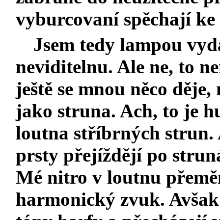
vyburcovaní spěchají ke 
Jsem tedy lampou vydáv
neviditelnu. Ale ne, to n
ještě se mnou něco děje,
jako struna. Ach, to je h
loutna stříbrných strun. 
prsty přejíždějí po stru
Mé nitro v loutnu přem
harmonický zvuk. Avšak z