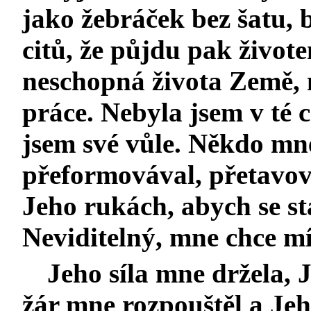
jako žebráček bez šatu, 
citů, že půjdu pak život
neschopná života Země, 
práce. Nebyla jsem v té 
jsem své vůle. Někdo mne
přeformovával, přetavova
Jeho rukách, abych se st
Neviditelný, mne chce mí
Jeho síla mne držela, 
žár mne rozpouštěl a Je