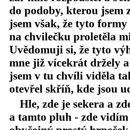
do podoby, kterou jsem 
jsem však, že tyto formy
na chvilečku proletěla m
Uvědomuji si, že tyto výh
mne již vícekrát držely
jsem v tu chvíli viděla 
otevřel skříň, kde jsou u
Hle, zde je sekera a zd
a tamto pluh - zde vidím
obyčejný prostý hrneček,