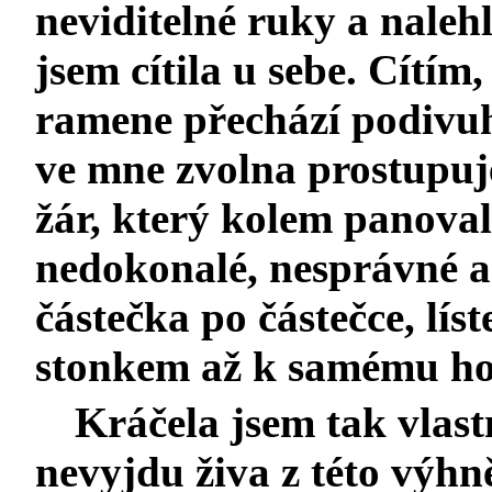
neviditelné ruky a nalehl
jsem cítila u sebe. Cítím,
ramene přechází podivuho
ve mne zvolna prostupuje
žár, který kolem panoval,
nedokonalé, nesprávné a
částečka po částečce, líst
stonkem až k samému ho
Kráčela jsem tak vlast
nevyjdu živa z této výhně