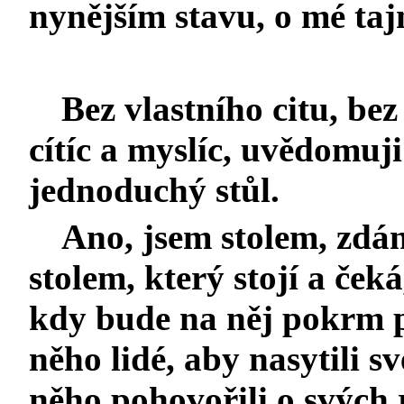
nynějším stavu, o mé taj
Bez vlastního citu, bez
cítíc a myslíc, uvědomuji 
jednoduchý stůl.
Ano, jsem stolem, zdá
stolem, který stojí a če
kdy bude na něj pokrm 
něho lidé, aby nasytili s
něho pohovořili o svých r