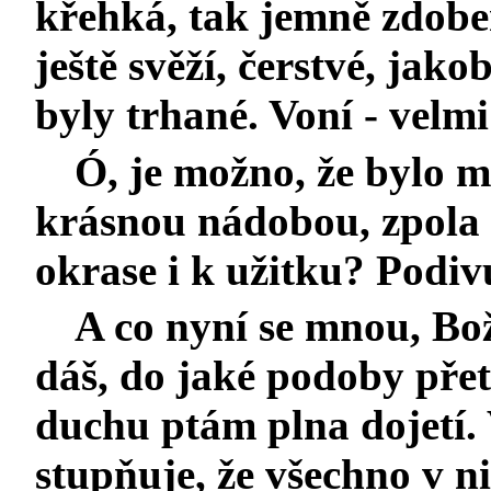
křehká, tak jemně zdoben
ještě svěží, čerstvé, jak
byly trhané. Voní - velmi
Ó, je možno, že bylo 
krásnou nádobou, zpola 
okrase i k užitku? Podiv
A co nyní se mnou, Bo
dáš, do jaké podoby přet
duchu ptám plna dojetí. V
stupňuje, že všechno v nit