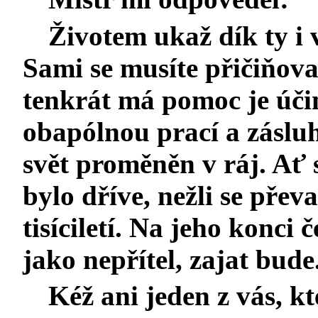
Životem ukaž dík ty i v
Sami se musíte přičiňova
tenkrát má pomoc je účin
obapólnou
prací a zásl
svět proměněn v ráj. Ať s
bylo dříve, nežli se přev
tisíciletí. Na jeho konci 
jako nepřítel, zajat bude
Kéž ani jeden z vás, kt