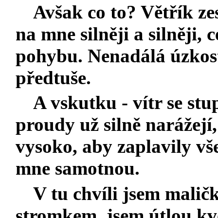
Avšak co to? Větřík ze
na mne silněji a silněji,
pohybu. Nenadálá úzkost
předtuše.
A vskutku - vítr se stu
proudy už silně narážejí,
vysoko, aby zaplavily vš
mne samotnou.
V tu chvíli jsem mal
stromkem, jsem útlou kvě