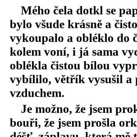
Mého čela dotkl se pap
bylo všude krásně a čist
vykoupalo a obléklo do 
kolem voní, i já sama v
oblékla čistou bílou vyp
vybílilo, větřík vysuši
vzduchem.
Je možno, že jsem
pro
bouři, že jsem prošla or
déšť, záplavu, která mě 