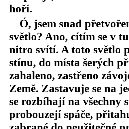
hoří.
Ó, jsem snad přetvoř
světlo? Ano, cítím se v 
nitro svítí. A toto světl
stínu, do místa šerých př
zahaleno, zastřeno závoj
Země. Zastavuje se na j
se rozbíhají na všechny
probouzejí spáče, přitahu
zabrané do neužitečné pr