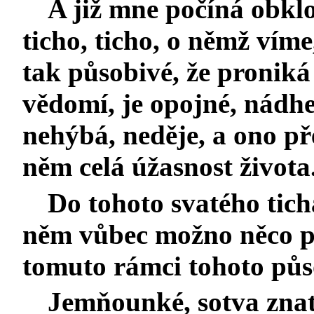
A již mne počíná obkl
ticho, ticho, o němž víme,
tak působivé, že proniká
vědomí, je opojné, nádhe
nehýbá, neděje, a ono pře
něm celá úžasnost života
Do tohoto svatého tich
něm vůbec možno něco pr
tomuto rámci tohoto půs
Jemňounké, sotva znat