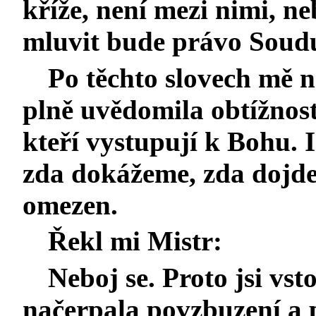
kříže, není mezi nimi, 
mluvit bude právo Soudu
Po těchto slovech mě n
plně uvědomila obtížnost
kteří vystupují k Bohu. 
zda dokážeme, zda dojdeme
omezen.
Řekl mi Mistr:
Neboj se. Proto jsi vst
načerpala povzbuzení a p