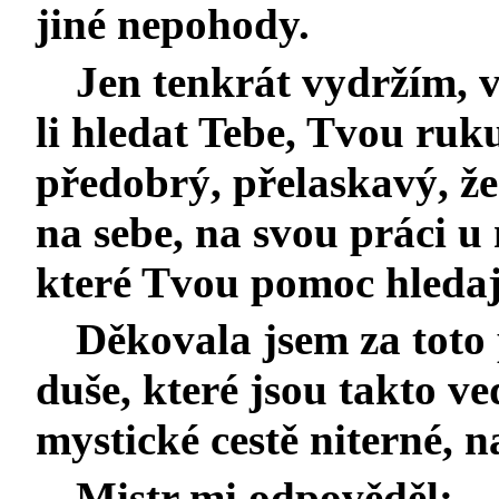
jiné nepohody.
Jen tenkrát vydržím, 
li hledat Tebe, Tvou ruku
předobrý, přelaskavý, ž
na sebe, na svou práci u 
které Tvou pomoc hledají
Děkovala jsem za toto 
duše, které jsou takto v
mystické cestě niterné, n
Mistr mi odpověděl: