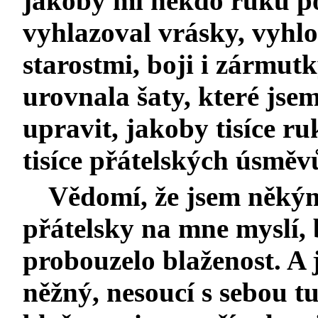
jakoby mi někdo ruku poh
vyhlazoval vrásky, vyh
starostmi, boji i zármut
urovnala šaty, které js
upravit, jakoby tisíce r
tisíce přátelských úsměvů
Vědomí, že jsem něký
přátelsky na mne myslí, 
probouzelo blaženost. A 
něžný, nesoucí s sebou t