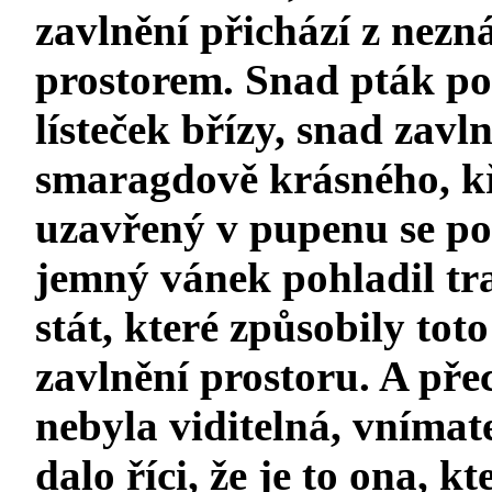
zavlnění přichází z nezn
prostorem. Snad pták po
lísteček břízy, snad zavln
smaragdově krásného, kři
uzavřený v pupenu se pop
jemný vánek pohladil tra
stát, které způsobily to
zavlnění prostoru. A pře
nebyla viditelná, vnímatel
dalo říci, že je to ona, k