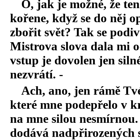
Ó, jak je možné, že ten
kořene, když se do něj op
zbořit svět? Tak se pod
Mistrova slova dala mi 
vstup je dovolen jen sil
nezvrátí. -
Ach, ano, jen rámě Tvé
které mne podepřelo v kri
na mne silou nesmírnou
dodává nadpřirozených s