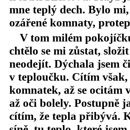
mne teplý dech. Bylo mi,
ozářené komnaty, protep
V tom milém pokojíčku
chtělo se mi zůstat, slož
neodejít. Dýchala jsem č
v teploučku. Cítím však, 
komnatek, až se ocitám v
až oči bolely. Postupně 
cítím, že tepla přibývá.
síně, tu teplo, které jsem