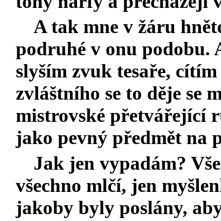
tóny harfy a přecházejí 
A tak mne v žáru hněto
podruhé v onu podobu. Al
slyším zvuk tesaře, cítím
zvláštního se to děje se
mistrovské přetvářející r
jako pevný předmět na pe
Jak jen vypadám? Všec
všechno mlčí, jen myšlen
jakoby byly poslány, a