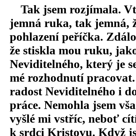
Tak jsem rozjímala. V
jemná ruka, tak jemná, ž
pohlazení peříčka. Zdál
že stiskla mou ruku, jak
Neviditelného, který je 
mé rozhodnutí pracovat. 
radost Neviditelného i 
práce. Nemohla jsem vša
vyšlé mi vstříc, neboť cít
k srdci Kristovu. Když j