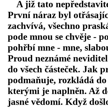
A již tato nepředstavit
První náraz byl otřásajíc
zachvívá, všechno praská
pode mnou se chvěje - po
pohřbí mne - mne, slabo
Proud neznámé neviditel
do všech částeček. Jak p
podmaňuje, rozkládá do b
kterými je naplněn. Až 
jasné vědomí. Když došlo