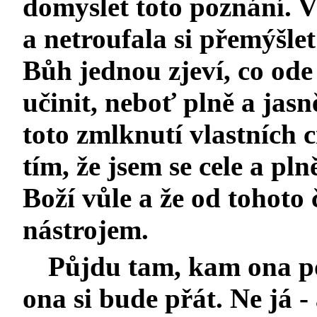
domyslet toto poznání. 
a netroufala si přemýšle
Bůh jednou zjeví, co od
učinit, neboť plně a jas
toto zmlknutí vlastních 
tím, že jsem se cele a pl
Boží vůle a že od tohoto 
nástrojem.
Půjdu tam, kam ona po
ona si bude přát. Ne já 