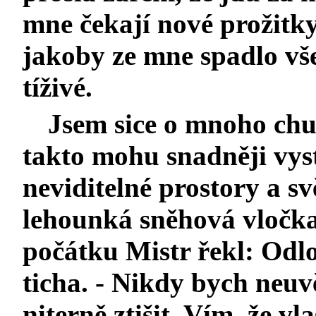
mne čekají nové prožitky
jakoby ze mne spadlo vš
tíživé.
Jsem sice o mnoho chudš
takto mohu snadněji vys
neviditelné prostory a sv
lehounká sněhová vločka,
počátku Mistr řekl: Odl
ticha. - Nikdy bych neuvě
niterně ztišit. Vím, že vl