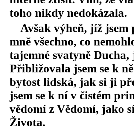
toho nikdy nedokázala.
Avšak výheň, jíž jsem p
mně všechno, co nemohlo
tajemné svatyně Ducha, j
Přibližovala jsem se k n
bytost lidská, jak si ji p
jsem se k ní v čistém pri
vědomí z Vědomí, jako síl
Života.