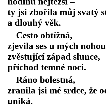
hodinu nejtěžší –
ty jsi zbořila můj svat
a dlouhý věk.
Cesto obtížná,
zjevila ses u mých nohou
zvěstující západ slunce,
příchod temné noci.
Ráno bolestná,
zranila jsi mé srdce, že 
uniká.