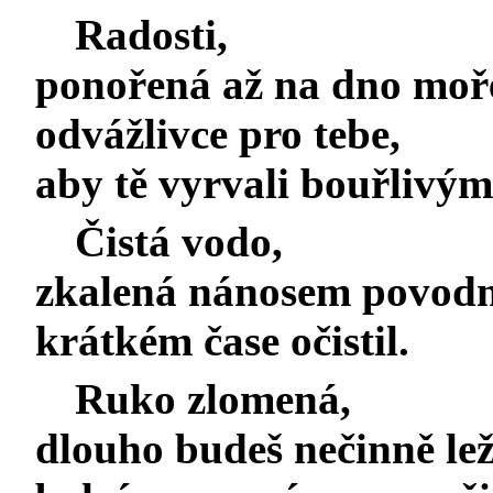
Radosti,
ponořená až na dno moře
odvážlivce pro tebe,
aby tě vyrvali bouřlivý
Čistá vodo,
zkalená nánosem povodně
krátkém čase očistil.
Ruko zlomená,
dlouho budeš nečinně le