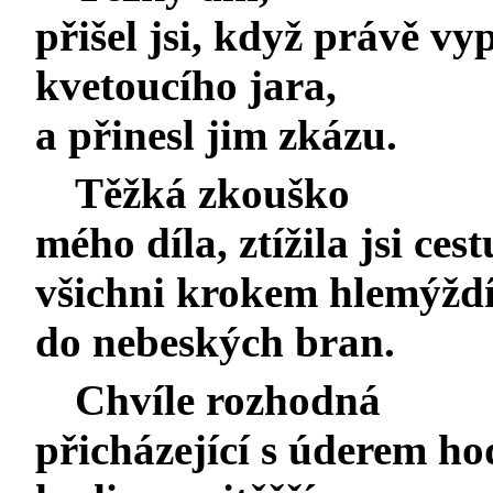
přišel jsi, když právě vy
kvetoucího jara,
a přinesl jim zkázu.
Těžká zkouško
mého díla, ztížila jsi ce
všichni krokem hlemýžd
do nebeských bran.
Chvíle rozhodná
přicházející s úderem ho