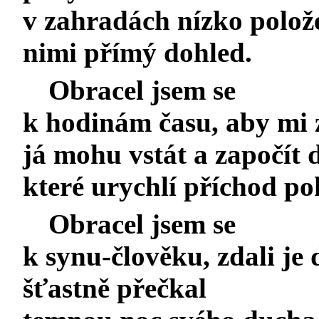
v zahradách nízko polože
nimi přímý dohled.
Obracel jsem se
k hodinám času, aby mi z
já mohu vstát a započít d
které urychlí příchod po
Obracel jsem se
k synu-člověku, zdali je
šťastně přečkal