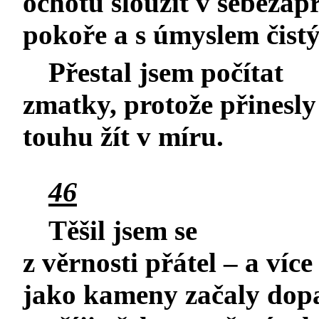
ochotu sloužit v sebezapř
pokoře a s úmyslem čist
Přestal jsem počítat
zmatky, protože přinesly
touhu žít v míru.
46
Těšil jsem se
z věrnosti přátel – a víc
jako kameny začaly dop