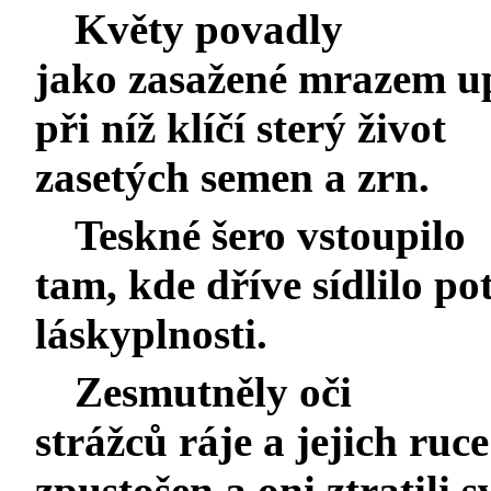
Květy povadly
jako zasažené mrazem up
při níž klíčí sterý život
zasetých semen a zrn.
Teskné šero vstoupilo
tam, kde dříve sídlilo po
láskyplnosti.
Zesmutněly oči
strážců ráje a jejich ruce
zpustošen a oni ztratili 