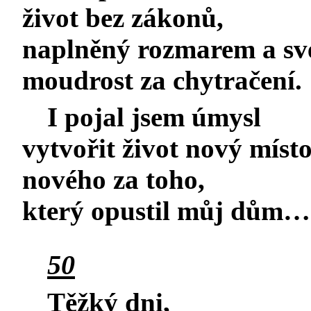
život bez zákonů,
naplněný rozmarem a své
moudrost za chytračení.
I pojal jsem úmysl
vytvořit život nový míst
nového za toho,
který opustil můj dům…
50
Těžký dni,