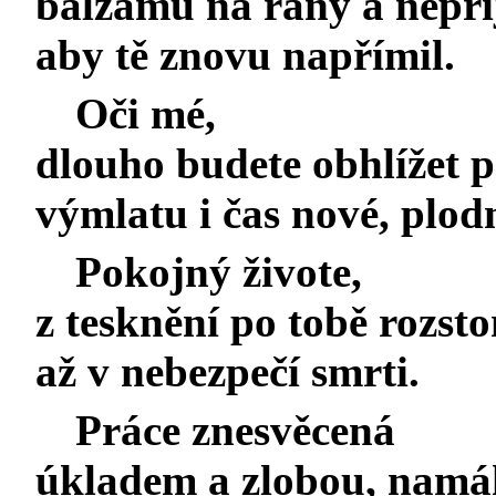
balzámu na rány a nepři
aby tě znovu napřímil.
Oči mé,
dlouho budete obhlížet po
výmlatu i čas nové, plodn
Pokojný živote,
z tesknění po tobě rozst
až v nebezpečí smrti.
Práce znesvěcená
úkladem a zlobou, namáh