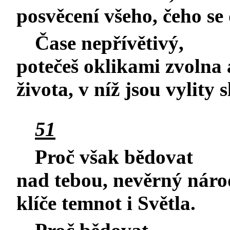
posvěcení všeho, čeho se
Čase nepřívětivý,
potečeš oklikami zvolna
života, v níž jsou vylity s
51
Proč však bědovat
nad tebou, nevěrný náro
klíče temnot i Světla.