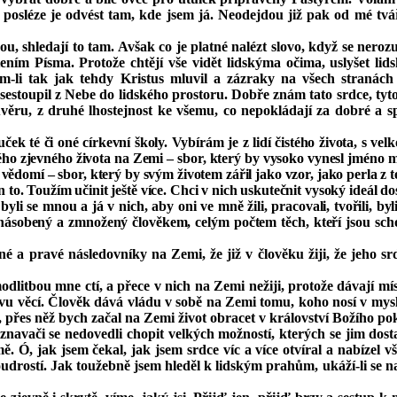
, a posléze je odvést tam, kde jsem já. Neodejdou již pak od mé 
nou, shledají to tam. Avšak co je platné nalézt slovo, když se ner
ním Písma. Protože chtějí vše vidět lidskýma očima, uslyšet li
vím‑li tak jak tehdy Kristus mluvil a zázraky na všech straná
 sestoupil z Nebe do lidského prostoru. Dobře znám tato srdce, tyt
věru, z druhé lhostejnost ke všemu, co nepokládají za dobré a
 té či oné církevní školy. Vy­bírám je z lidí čistého života, s ve
 mého zjevného života na Zemi – sbor, který by vysoko vynesl jmén
ědomí – sbor, který by svým životem zářil jako vzor, jako perla z
to. Toužím učinit ještě více. Chci v nich uskutečnit vysoký ideál dos
ni byli se mnou a já v nich, aby oni ve mně žili, pracovali, tvořil
 znásobený a zmnožený člověkem, celým počtem těch, kteří jsou scho
é a pravé následovníky na Zemi, že již v člověku žiji, že jeho 
odlitbou mne ctí, a přece v nich na Zemi nežiji, protože dávají mís
vu věcí. Člověk dává vládu v sobě na Zemi tomu, koho nosí v mysli
é, přes něž bych začal na Zemi život obracet v království Božího po
i vyznavači se nedovedli chopit velkých možností, kterých se jim
. Ó, jak jsem čekal, jak jsem srdce víc a více otvíral a nabízel v
udrostí. Jak toužebně jsem hleděl k lidským prahům, ukáží‑li se na 