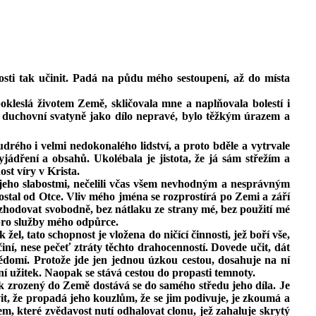
nosti tak učinit. Padá na půdu mého sestoupení, až do místa
okleslá životem Země, skličovala mne a naplňovala bolestí i
 duchovní svatyně jako dílo nepravé, bylo těžkým úrazem a
rého i velmi nedokonalého lidství, a proto bděle a vytrvale
jádření a obsahů. Ukolébala je jistota, že já sám střežím a
st víry v Krista.
a jeho slabostmi, nečelili včas všem nevhodným a nesprávným
tal od Otce. Vliv mého jména se rozprostírá po Zemi a září
zhodovat svobodně, bez nátlaku ze strany mé, bez použití mé
 pro služby mého odpůrce.
el, tato schopnost je vložena do ničící činnosti, jež boří vše,
iní, nese pečeť ztráty těchto drahocenností. Dovede učit, dát
vědomí. Protože jde jen jednou úzkou cestou, dosahuje na ní
í užitek. Naopak se stává cestou do propasti temnoty.
věk zrozený do Země dostává se do samého středu jeho díla. Je
ivit, že propadá jeho kouzlům, že se jim podivuje, je zkoumá a
em, které zvědavost nutí odhalovat clonu, jež zahaluje skrytý