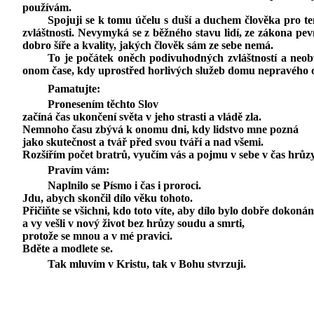
používám.
Spojuji se k tomu účelu s duší a duchem člověka pro t
zvláštnosti. Nevymyká se z běžného stavu lidí, ze zákona pe
dobro šíře a kvality, jakých člověk sám ze sebe nemá.
To je počátek oněch podivuhodných zvláštností a neobv
onom čase, kdy uprostřed horlivých služeb domu nepravého ot
Pamatujte:
Pronesením těchto Slov
začíná čas ukončení světa v jeho strasti a vládě zla.
Nemnoho času zbývá k onomu dni, kdy lidstvo mne pozná
jako skutečnost a tvář před svou tváří a nad všemi.
Rozšířím počet bratrů, vyučím vás a pojmu v sebe v čas hrůzy
Pravím vám:
Naplnilo se Písmo i čas i proroci.
Jdu, abych skončil dílo věku tohoto.
Přičiňte se všichni, kdo toto víte, aby dílo bylo dobře dokoná
a vy vešli v nový život bez hrůzy soudu a smrti,
protože se mnou a v mé pravici.
Bděte a modlete se.
Tak mluvím v Kristu, tak v Bohu stvrzuji.