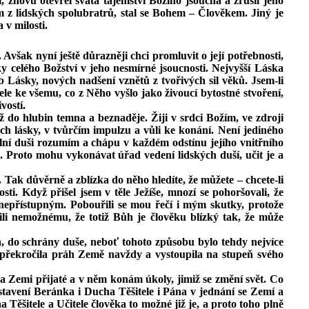
, znovu otevřel svatá tajemství Božího jsoucna a zrušil jeho
ím z lidských spolubratrů, stal se Bohem – Člověkem. Jiný je
 v milosti.
Avšak nyní ještě důrazněji chci promluvit o její potřebnosti,
 celého Božství v jeho nesmírné jsoucnosti. Nejvyšší Láska
eb Lásky, nových nadšení vznětů z tvořivých sil věků. Jsem‑li
e ke všemu, co z Něho vyšlo jako živoucí bytostné stvoření,
vostí.
až do hlubin temna a beznaděje. Žiji v srdci Božím, ve zdroji
ách lásky, v tvůrčím impulzu a vůli ke konání. Není jediného
ální duši rozumím a chápu v každém odstínu jejího vnitřního
to. Proto mohu vykonávat úřad vedení lidských duší, učit je a
 Tak důvěrně a zblízka do něho hledíte, že můžete – chcete‑li
i. Když přišel jsem v těle Ježíše, mnozí se pohoršovali, že
přístupným. Pobouřili se mou řečí i mým skutky, protože
ili nemožnému, že totiž Bůh je člověku blízký tak, že může
a, do schrány duše, neboť tohoto způsobu bylo tehdy nejvíce
ti, překročila práh Země navždy a vystoupila na stupeň svého
a Zemi přijaté a v něm konám úkoly, jimiž se změní svět. Co
tavení Beránka i Ducha Těšitele i Pána v jednání se Zemí a
šitele a Učitele člověka to možné již je, a proto toho plně