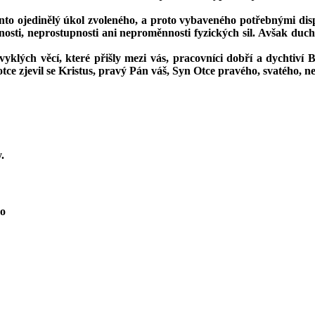
ento ojedinělý úkol zvoleného, a proto vybaveného potřebnými dis
vnosti, neprostupnosti ani neproměnnosti fyzických sil. Avšak duc
yklých věcí, které přišly mezi vás, pracovníci dobří a dychtiví 
ce zjevil se Kristus, pravý Pán váš, Syn Otce pravého, svatého, n
.
no