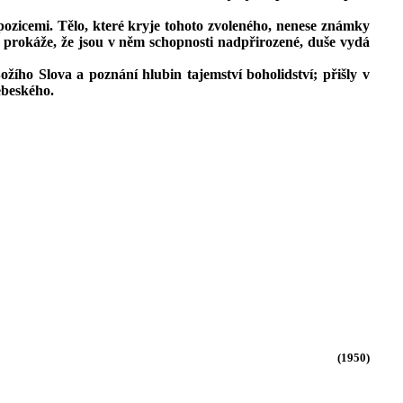
pozicemi. Tělo, které kryje tohoto zvoleného, nenese známky
h prokáže, že jsou v něm schopnosti nadpřirozené, duše vydá
Božího Slova a poznání hlubin tajemství
boholidství
; přišly v
ebeského.
(1950)