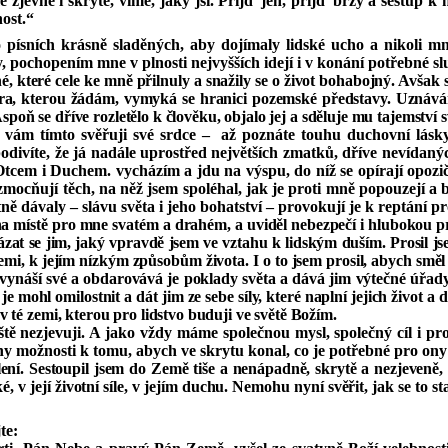
 zjevně i skrytě, víme, jaký jsi. Přijď jen, přijď brzy a sestup k
ost.“
 písních krásně sladěných, aby dojímaly lidské ucho a nikoli mn
 pochopením mne v plnosti nejvyšších idejí i v konání potřebné s
, které cele ke mně přilnuly a snažily se o život bohabojný. Avšak s
ra, kterou žádám, vymyká se hranici pozemské představy. Uznávám, 
Aspoň se dříve rozletělo k člověku, objalo jej a sděluje mu tajemství s
 vám tímto svěřuji své srdce –
až poznáte touhu duchovní lásky
podivíte, že já nadále uprostřed největších zmatků, dříve nevídan
tcem i Duchem. vycházím a jdu na výspu, do níž se opírají opoziční
zmocňují těch, na něž jsem spoléhal, jak je proti mně popouzejí a be
tně dávaly – slávu světa i jeho bohatství – provokují je k reptání p
a místě pro mne svatém a drahém, a uviděl nebezpečí i hlubokou pr
 ukázat se jim, jaký vpravdě jsem ve vztahu k lidským duším. Prosi
 Zemi, k jejím nízkým způsobům života. I o to jsem prosil, abych smě
 vynáší své a obdarovává je poklady světa a dává jim výtečné úřady,
je mohl omilostnit a dát jim ze sebe síly, které naplní jejich život 
v té zemi, kterou pro lidstvo buduji ve světě Božím.
ještě nezjevuji. A jako vždy máme společnou mysl, společný cíl i p
y možnosti k tomu, abych ve skrytu konal, co je potřebné pro ony
ní. Sestoupil jsem do Země tiše a nenápadně, skrytě a nezjeveně, a
é, v její životní síle, v jejím duchu. Nemohu nyní svěřit, jak se to s
te: