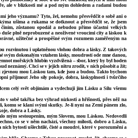
tváře, ale v blízkosti mé a pod mým dohledem a radami budou
ozumí jeho významu? Tyto, žel, nemohu přesvědčit o sobě ani o
dskýma ušima a rukama se dotknout a přesvědčit se, že jsem
ch činím, zůstanou opodál a nebudou přímo účastni velkých
o duše plně neprobuzené a neoživené vroucími city a láskou k
 správné, užitečné a prospěšné svým rozumem zaměřeným na
lkou rozvinutou i uplatněnou vlohou dobra a lásky. Z takových
o mé svým dokonalým vztahem lásky, moudrostí ode mne danou,
 temnot mořských hlubin vyzdvižená – sbor, který by byl hoden
ud neznámý. Chci se v jejich nitru zrodit, v nich působit a žít;
i, byli zjevnou mou Láskou tam, kde jsou a budou. Takto bychom
pni přijmout Jeho síly pokoje, dobra, láskyplnosti i tvůrčího
srdcem celý svět objímám a vydechuji jím Lásku a Sílu všemu
to v sobě takřka bez výhrad nízkosti a hříšnosti, přes něž na
, komu se klaní svými skutky. Je‑li nyní na Zemi pánem zlo,
koje, dobra a Lásky.
 dostalo mým sestoupením, mým Slovem, mou Láskou. Nedovedli
šechno, co se v něm nachází, všechny milosti, dobro a Lásku,
nich bytosti ušlechtilé, čisté a moudré, které v porozumění a