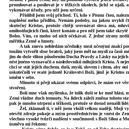
promlouvat a posilovat je v těžkých úkolech, jichž se ujali
vykonávat úřady, pro něž jsou určeni.
Přislíbil jsem svůj příchod. Ti, kdo v Písmu čtou, nalez
naplnění mého příslibu. Nemám podoby, na jakou uvykli čte
skutečný Kristus, protože chtějí srovnávat slova má, mlu
omilostňujících činů, které konám a pro něž jsem také skrytě
Bohu. Vím, co mohu od nich očekávat. Z jedné strany nedů
měřítka Země a hmoty.
A tak znovu nehledám učedníky mezi učenými znalci pouček
toužím vytvořit sbor bratrů, jaký jsem měl na mysli za časů
jim do duše vlitou působením Ducha Pravdy a Lásky na jejich v
nést jméno vyznavačů a následovníků milujících Krista. A nejen 
chci se stát jejich duchem, duší, myslí, slovem i citem, aby o
uskutečnili ve svaté jednotě Království Boží, jímž je Kristus
umění v sebe.
Mimoto si přeji ukázat svému odpůrci, že mám své věrn
stvoření.
Bolí mne však myšlenka, že tolik duší se ke mně hlásí, m
Zemi vládne duch temnoty. Na lidech záleží změna tohoto sta
pak je mnoho utrpení a těžkostí, protože se dosud nenašli lid
Žel, zklamali ti, v něž jsem vložil velkou naději. Moj
otevřít zdroje pokoje a mým prostřednictvím je vnést do Země
všechno vysoké tvůrčí nadšení v součinnosti s Boží Silou a Mo
úsměvu mi řeknou: