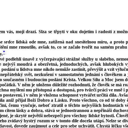
em vás, moji drazí. Slza se třpytí v oku dojetím i radostí z mož
 srdce lidská ode mne, zatížená nad snesitelnou míru, a proto p
ění mne rmoutilo, avšak to, co se začalo tvořit na samém prahu
*
y.
 podlehli únavě z vyčerpávající strážné služby u slabého, nemoud
 ale nejvýš moudrá a obezřetná, jednoduchých, avšak hlubokých vy
slání u lidstva mne nikdo nemůže zastínit, převýšit a vzít výlučno
í nepřátelský svět, nezkušení v samostatném jednání s člověkem 
 současném i budoucím poslání Krista. Velkou Sílu a Moc jsem dos
počátků. V něm je uloženo důležité rozhodnutí, že člověk se má ro
všechna myšlení mu přístupná a dostupná, pro tvůrčí práci ve mně i
ostavení, i v něm je vložena schopnost vytvářet určitá díla. Avšak ž
íla aniž přijal Boží Dobro a Lásku. Proto všechno, co od té doby č
iní, čemu vyučuje, neboť ztratil o těchto nejvyšších hodnotách 
ím citem lásky a dobra, stává se jednostrannou a nepřináší duchovn
jené, je skryté největší nebezpečí pro všechny lidské bytosti. Člo
Jeho zvídavý bystrý rozum se v tomto díle docela utápí. Nelze se d
davost, dovede zaujmout a cele pro sebe uchvátit. Chystá léčku vš