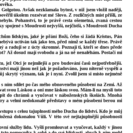
lověka.
olgotou. Avšak nezklamala bytost, v niž jsem vložil naději,
pověřil úkolem rozsévat mé Slovo. Z rozličných míst přišli, ze
nebylo. Pohanství, to je právě cesta ošemetná, zvaná cestou
ky spojené s Moudrostí nejvyšší, nejčistší, s Moudrostí Ducha
ům lidským, jaké je přání Boží, čeho si žádá Kristus, Pán
 nebývá uctíván tak jako ten, před nímž se každý třese. Právě
a raduji se z úcty skromné. Poznají ti, kteří se dnes přede
ivot? Až dosud mají svobodu a já na ně nenaléhám. Postačí mi
u, jež Otci je nejmilejší a pro budování časů nejpotřebnější.
ství mají jinou než jak je požadováno, jsou niterně vyspělí a
 skrytý význam, tak je i nyní. Zvolil jsem si místo nejméně
j s ním sdílet po čas mého obnoveného působení na Zemi. Až
ovat svou Láskou a oni mne láskou svou. Mám‑li na mysli toto
oupit do chrámů a vyučovat v náboženských školách. Mnohá
 víry a velmi nedokonalé představy o mém působení berou mi
vstupu s celou tajuplností mého Ducha do lidství. Kdo je můj
ožená dokonalou Vůlí. V této své nejtajuplnější působnosti
hovní služby lidu. Vyšli promlouvat a vyučovat, každý v jinou
 tyto pomocníky k sobě a do své blízkosti, abych k nim mohl