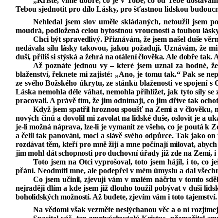
„Kriste, víme dobře, co je v Tobě, co od Tebe dostáváme
Tebou sjednotit pro dílo Lásky, pro šťastnou lidskou budoucn
Nehledal jsem slov uměle skládaných, netoužil jsem po
moudrá, podložená celou bytostnou vroucností a touhou lásky,
Chci být spravedlivý. Přiznávám, že jsem našel duše věrné
nedávala sílu lásky takovou, jakou požaduji. Uznávám, že mí
duší, příliš si stýská a žehrá na otálení člověka. Ale dobře tak. 
Až poznáte jednou vy – které jsem uznal za hodné, že
blaženství, řeknete mi zajisté: „Ano, je tomu tak.“ Pak se ne
ze svého Božského úkrytu, ze stánků blaženosti ve spojení s O
Láska nemohla déle váhat, nemohla přihlížet, jak tyto síly se 
pracovali. A právě tím, že jim odnímají, co jim dříve tak ocho
Když jsem spatřil hroznou spoušť na Zemi a v člověku, n
nových činů a dovolil mi zavolat na lidské duše, oslovit je a
je‑li možná náprava, lze‑li je vymanit ze všeho, co je poutá k
a čelil tak panování, moci a slávě svého odpůrce. Tak jako on
rozdávat těm, kteří pro mně žijí a mne počínají milovat, abych 
jim mohl dát schopnosti pro duchovní úřady již zde na Zemi, i 
Toto jsem na Otci vyprošoval, toto jsem hájil, i to, co 
přání. Neodmítl mne, ale podepřel v mém úmyslu a dal všechn
Co jsem učinil, zjevuji vám v malém náčrtu v tomto sděle
nejraději dlím a kde jsem již dlouho toužil pobývat v duši lidsk
boholidských možností. Až budete, zjevím vám i toto tajemství.
Na vědomí však vezměte neslýchanou věc a o ní rozjímej