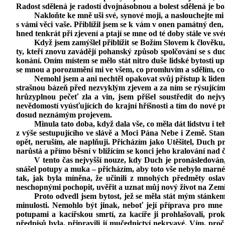
Radost sdělená je radostí dvojnásobnou a bolest sdělená je bole
Nakloňte ke mně uši své, synové moji, a naslouchejte m
s vámi věci vaše. Přiblížil jsem se k vám v onen památný den
hned tenkrát při zjevení a ptají se mne od té doby stále ve s
Když jsem zamýšlel přiblížit se Božím Slovem k člověku, 
ty, kteří znovu zavádějí pohanský způsob spolčování se s duc
konání. Oním místem se mělo stát nitro duše lidské bytosti 
se mnou a porozumění mi ve všem, co promluvím a sdělím, c
Nemohl jsem a ani nechtěl opakovat svůj přístup k lide
strašnou bázeň před nezvyklým zjevem a za ním se rýsujícím 
hrůzyplnou pečeť zla a vin, jsem přišel soustředit do nejv
nevědomostí vyúsťujících do krajní hříšnosti a tím do nové pr
dosud neznámým projevem.
Minula tato doba, když dala vše, co měla dát lidstvu i te
z výše sestupujícího ve slávě a Moci Pána Nebe i Země. Stan
opět, neruším, ale naplňuji. Přicházím jako Utěšitel, Duch p
narůstá a přímo běsní v blížícím se konci jeho kralování nad 
V tento čas nejvyšší nouze, kdy Duch je pronásledován,
snášel potupy a muka – přicházím, aby toto vše nebylo marn
tak, jak byla míněna, že učinili z mnohých předměty oslav
neschopnými pochopit, uvěřit a uznat můj nový život na Zemi
Proto odvedl jsem bytost, jež se měla stát mým stánkem
minulosti. Nemohlo být jinak, neboť její příprava pro mne 
potupami a kacířskou smrtí, za kacíře ji prohlašovali, pro
předpisů byla, připravili jí mučednictví nekrvavé. Vím, proč