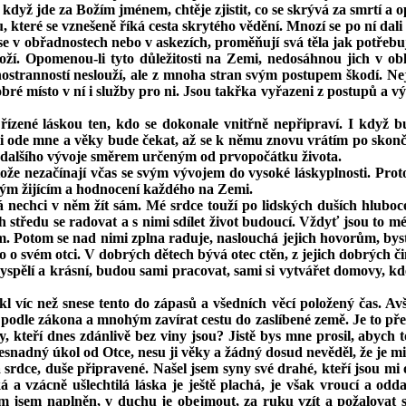
i když jde za Božím jménem, chtěje zjistit, co se skrývá za smrtí a
které se vznešeně říká cesta skrytého vědění. Mnozí se po ní dali
e v obřadnostech nebo v askezích, proměňují svá těla jak potřebují
ží. Opomenou‑li tyto důležitosti na Zemi, nedosáhnou jich v ob
nostranností neslouží, ale z mnoha stran svým postupem škodí. Ne
ré místo v ní i služby pro ni. Jsou takřka vyřazeni z postupů a výv
řízené láskou ten, kdo se dokonale vnitřně nepřipraví. I když
ti ode mne a věky bude čekat, až se k němu znovu vrátím po skonč
ů dalšího vývoje směrem určeným od prvopočátku života.
ože nezačínají včas se svým vývojem do vysoké láskyplnosti. Proto
dým žijícím a hodnocení každého na Zemi.
já nechci v něm žít sám. Mé srdce touží po lidských duších hlu
ich středu se radovat a s nimi sdílet život budoucí. Vždyť jsou to 
 Potom se nad nimi zplna raduje, naslouchá jejich hovorům, bystrost
 o svém otci. V dobrých dětech bývá otec ctěn, z jejich dobrých či
vyspělí a krásní, budou sami pracovat, sami si vytvářet domovy, 
ekl víc než snese tento do zápasů a všedních věcí položený čas. A
podle zákona a mnohým zavírat cestu do zaslíbené země. Je to pře
y, kteří dnes zdánlivě bez viny jsou? Jistě bys mne prosil, abych t
 nesnadný úkol od Otce, nesu ji věky a žádný dosud nevěděl, že je m
á srdce, duše připravené. Našel jsem syny své drahé, kteří jsou mi o
a vzácně ušlechtilá láska je ještě plachá, je však vroucí a odda
 jsem naplněn, v duchu je obejmout, za ruku vzít a požalovat si