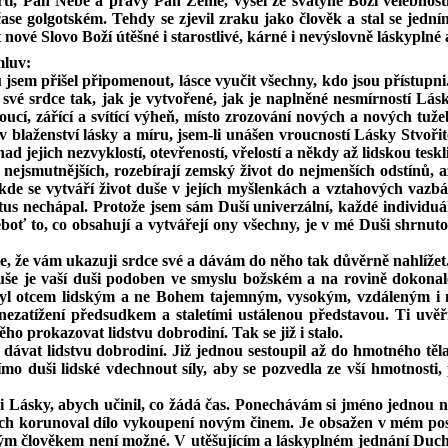
mrti, Pán Nebe a pravý Pán Země, vyšel ze svatyně Boží velebnosti
čase golgotském. Tehdy se zjevil zraku jako člověk a stal se jedn
ové Slovo Boží útěšné i starostlivé, kárné i nevýslovně láskyplné a
mluv:
sem přišel připomenout, lásce vyučit všechny, kdo jsou přístupni. 
srdce tak, jak je vytvořené, jak je naplněné nesmírností Lásky
oucí, zářící a svítící výheň, místo zrozování nových a nových tuž
laženství lásky a míru, jsem‑li unášen vroucností Lásky Stvořitel
 jejich nezvyklostí, otevřeností, vřelostí a někdy až lidskou teskli
i nejsmutnějších, rozebírají zemský život do nejmenších odstínů, 
 kde se vytváří život duše v jejích myšlenkách a vztahových vazb
istus nechápal. Protože jsem sám Duší univerzální, každé individu
neboť to, co obsahují a vytvářejí ony všechny, je v mé Duši shrnu
se, že vám ukazuji srdce své a dávám do něho tak důvěrně nahlížet.
e je vaší duši podoben ve smyslu božském a na rovině dokonalost
 otcem lidským a ne Bohem tajemným, vysokým, vzdáleným i ne
 nezatížení předsudkem a staletími ustálenou představou. Ti uvěř
ho prokazovat lidstvu dobrodiní. Tak se již i stalo.
dávat lidstvu dobrodiní. Již jednou sestoupil až do hmotného těl
 přímo duši lidské vdechnout síly, aby se pozvedla ze vší hmotnos
 Lásky, abych učinil, co žádá čas. Ponechávám si jméno jednou n
ych korunoval dílo vykoupení novým činem. Je obsažen v mém pos
člověkem není možné. V utěšujícím a láskyplném jednání Ducha Tě