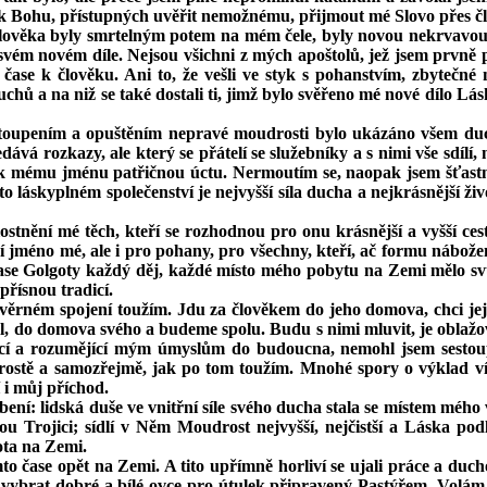
tu k Bohu, přístupných uvěřit nemožnému, přijmout mé Slovo přes č
člověka byly smrtelným potem na mém čele, byly novou nekrvavou G
a svém novém díle. Ne­jsou všichni z mých apoštolů, jež jsem prvně 
čase k člověku. Ani to, že vešli ve styk s pohanstvím, zbytečné 
hů a na niž se také dostali ti, jimž bylo svěřeno mé nové dílo Lás
toupením a opuštěním nepravé moudrosti bylo ukázáno všem duch
ává rozkazy, ale který se přátelí se služebníky a s nimi vše sdílí,
k mému jménu patřičnou úctu. Nermoutím se, naopak jsem šťastný 
to láskyplném společenství je nejvyšší síla ducha a nejkrásnější ž
lostnění mé těch, kteří se rozhodnou pro onu krásnější a vyšší cest
í jméno mé, ale i pro pohany, pro všechny, kteří, ač formu nábožen
čase Golgoty každý děj, každé místo mého pobytu na Zemi mělo svůj
přísnou tradicí.
ůvěrném spojení toužím. Jdu za člověkem do jeho domova, chci je
el, do domova svého a budeme spolu. Budu s nimi mluvit, je oblaž
lující a rozumějící mým úmyslům do budoucna, nemohl jsem sest
, prostě a samozřejmě, jak po tom toužím. Mnohé spory o výklad
 i můj příchod.
ní: lidská duše ve vnitřní síle svého ducha stala se místem mého 
u Trojici; sídlí v Něm Moudrost nejvyšší, nejčistší a Láska podl
ota na Zemi.
omto čase opět na Zemi. A tito upřímně horliví se ujali práce a duc
c, vybrat dobré a bílé ovce pro útulek připravený Pastýřem. Volám