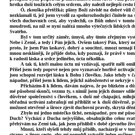
hrstka duší toužících celým srdcem, aby nalezli nejlepší ces
Ó, zkouška přetěžká; plány Boží závislé na dobré vůli 
nezklamali ti, jež jsem vyvolil za spolurozhodující činitele n
všech duchovních cest, aby vyslechli, co Bůh mluví v tomto 
moudrosti, na níž se nyní nalézá mnoho výtečných lidských duc
Svatého.
Byl v tom určitý záměr, úmysl, aby tímto zřejmým vys
Nebe i Země, a tedy i Pán jejich. Ovšem takový Pán, který ned
proto, že jsem Pán laskavý, dobrý a soucitný, mnozí nemají 
mnou nesklánějí, že přijde doba, kdy poznají, že právě v tom
k radosti láska a srdce jediného, úcta několika.
A tak ti, kteří malou úctu mi vzdávají, spatřit měli omi
Přišel jsem tedy poprvé nejen pro vyznavače horlivě uctívajíc
jsou schopni rozvíjet lásku k Bohu i člověku. Jako tehdy v 
nápadné, přišel jsem k lidem, jejichž náboženství se nekryje s 
Přicházím‑li k lidem, dávám najevo, že po blízkém a d
mé působení skončí, vezmu ty, s nimiž jsem jejich domov sdíl
důvěrné společenství s člověkem, s duší mě chápající, mi
obřadná uctívání zabraňují mi přiblížit se k duši důvěrně
možnost otevřeně a široce zjevit duchovní pravdy, skrytá dění
Zbylo mi jedno místečko tiché, nenápadné, pro mé působe
Duch? Vychází z Ducha nejvyššího, obsahujícího celou svato
přebývám na Zemi tak, jak jsem přislíbil v době zjevného živ
Mnozí, kteří slyšeli tehdy můj příslib, nacházejí se v t
stranu, v jinou cestu, aby mi pomohli vytvořit jeden ovčine