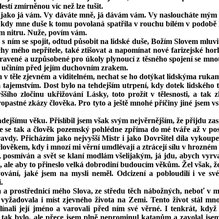
stí zmírněnou víc než lze tušit.
i jako já vám. Vy dáváte mně, já dávám vám. Vy nasloucháte mým s
, kdy mne duše k tomu povolaná spatřila v rouchu bílém v podobě Kr
vém nitru. Nuže, povím vám.
s ním se spojit, odtud působit na lidské duše, Božím Slovem mluvit 
hy mého nepřítele, také ztišovat a napomínat nové farizejské horl
upravené a uzpůsobené pro úkoly plynoucí z těsného spojení se mno
o učiním před jejím duchovním zrakem.
m v těle zjevném a viditelném, nechat se ho dotýkat lidskýma ruk
tajemstvím. Dost bylo na tehdejším utrpení, kdy dotek lidského tě
yššího zločinu ukřižování Lásky, toto prožít v tělesnosti, a t
opastné zkázy člověka. Pro tyto a ještě mnohé příčiny jiné jsem vs
hdejšímu věku. Přislíbil jsem však svým nejvěrnějším, že přijdu zas
e se tak a člověk pozemský pohlédne zpříma do mé tváře až v posl
ravdy. Přicházím jako nejvyšší Mistr i jako Dovršitel díla vykou
člověkem, kdy i mnozí mi věrní umdlévají a ztrácejí sílu v hrozném 
 posmíván a svět se klaní modlám všelijakým, já jdu, abych vyrva
é, ale aby to přineslo velká dobrodiní budoucím věkům. Žel však,
ování, jaké jsem na mysli neměl. Odcizení a pobloudilí i ve sv
.
 a prostřednicí mého Slova, ze středu těch nábožných, neboť v mno
vyžadovala i míst zjevného života na Zemi. Tento život stál mno
klínali její jméno a varovali před ním své věrné. I tenkrát, kdy
 tak bylo, ale přece jsem plně neprominul katanům a zavolal jsem j