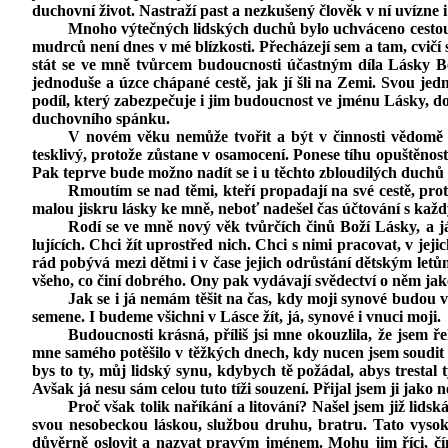
duchovní život. Nastraží past a nezkušený člověk v ní uvízne 
Mnoho výtečných lidských duchů bylo uchváceno cestou, 
mudrců není dnes v mé blízkosti. Přecházejí sem a tam, cvičí s
stát se ve mně tvůrcem budoucnosti účastným díla Lásky Bo
jednoduše a úzce chápané cestě, jak jí šli na Zemi. Svou jed
podíl, který zabezpečuje i jim budoucnost ve jménu Lásky, dob
duchovního spánku.
V novém věku nemůže tvořit a být v činnosti vědomě 
tesklivý, protože zůstane v osamocení. Ponese tíhu opuštěnos
Pak teprve bude možno nadít se i u těchto zbloudilých duch
Rmoutím se nad těmi, kteří propadají na své cestě, prot
malou jiskru lásky ke mně, neboť nadešel čas účtování s kaž
Rodí se ve mně nový věk tvůrčích činů Boží Lásky, a 
lujících. Chci žít uprostřed nich. Chci s nimi pracovat, v jej
rád pobývá mezi dětmi i v čase jejich odrůstání dětským letům.
všeho, co činí dobrého. Ony pak vydávají svědectví o něm jako
Jak se i já nemám těšit na čas, kdy moji synové budou 
semene. I budeme všichni v Lásce žít, já, synové i vnuci moji.
Budoucnosti krásná, příliš jsi mne okouzlila, že jsem ř
mne samého potěšilo v těžkých dnech, kdy nucen jsem soudit 
bys to ty, můj lidský synu, kdybych tě požádal, abys trestal t
Avšak já nesu sám celou tuto tíži souzení. Přijal jsem ji jako
Proč však tolik naříkání a litování? Našel jsem již lidsk
svou nesobeckou láskou, službou druhu, bratru. Tato vysoká 
důvěrně oslovit a nazvat pravým jménem. Mohu jim říci, čím