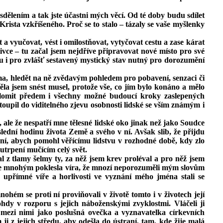
dělením a tak jste účastni mých věcí. Od té doby budu sdílet
ista vzkříšeného. Proč se to stalo – tázaly se vaše myšlenky
a vyučovat, vést i omilostňovat, vytyčovat cestu a zase kárat
ivce – tu začal jsem nejdříve připravovat nové místo pro své
u i pro zvlášť sestavený mystický stav nutný pro dorozumění
ama, hledět na ně zvědavým pohledem pro pobavení, senzaci či
la jsem snést musel, protože vše, co jím bylo konáno a mělo
ak zlomit předem i všechny možné budoucí kroky zaslepených
toupil do viditelného zjevu osobnosti lidské se vším známým i
, ale že nespatří mne tělesné lidské oko jinak než jako Soudce
ední hodinu života Země a svého v ní. Avšak slib, že přijdu
pení, abych pomohl věřícímu lidstvu v rozhodné době, kdy zlo
utrpení mučícím celý svět.
l z tlamy šelmy ty, za něž jsem krev proléval a pro něž jsem
 že mnohým poklesla víra, že mnozí neporozuměli mým slovům
é upřímné víře a horlivosti ve vyznání mého jména stali se
hém se proti ní proviňovali v životě tomto i v životech její
hdy v rozporu s jejich náboženskými zvyklostmi. Vláčeli ji
ž mezi nimi jako poslušná ovečka a vyznavatelka církevních
i z jejich středu, aby odešla do ústraní, tam, kde žije malá