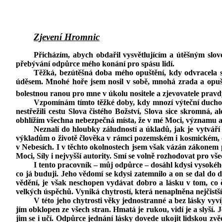
Zjevení Hromnic
Přicházím, abych obdařil vysvětlujícím a útěšným slov
přebývání odpůrce mého konání pro spásu lidí.
Těžká, bezútěšná doba mého opuštění, kdy odvracela se
úděsem. Mnohé hoře jsem nosil v sobě, mnohá zrada a opušt
bolestnou ranou pro mne v úkolu nositele a zjevovatele pravd
Vzpomínám tímto těžké doby, kdy mnozí výteční duchové
nestřežili cestu Slova čistého Božství, Slova sice skromná,
obhlížím všechna nebezpečná místa, že v mé Moci, významu a po
Neznalí do hloubky záludností a úkladů, jak je vytvář
výkladům o životě člověka v rámci pozemském i kosmickém, o
v Nebesích. I v těchto okolnostech jsem však vázán zákonem 
Moci, Síly i nejvyšší autority. Smí se volně rozhodovat pro 
I tento pracovník – můj odpůrce – dosáhl kdysi vysokého p
co já buduji. Jeho vědomí se kdysi zatemnilo a on se dal do d
vědění, je však neschopen vydávat dobro a lásku v tom, co č
velkých úspěchů. Vyniká chytrostí, která nenaplněna nejčistš
V této jeho chytrosti věky jednostranné a bez lásky vyví
jím obklopen ze všech stran. Hmatá je rukou, vidí je a slyší. 
jim se i učí. Odpůrce jednání lásky dovede ukojit lidskou zvě