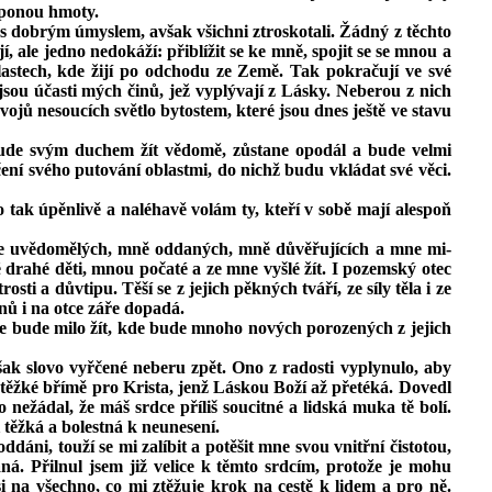
 oponou hmoty.
 s dobrým úmyslem, avšak všichni ztroskotali. Žádný z těchto
, ale jedno nedokáží: přiblížit se ke mně, spojit se
se
mnou a
lastech, kde žijí po odchodu ze Země. Tak pokračují ve své
jsou účasti mých činů, jež vyplývají z Lásky. Neberou z nich
ojů nesoucích světlo bytostem, které jsou dnes ještě ve stavu
 bude svým duchem žít vědomě, zůstane opodál a bude velmi
ení svého putování oblastmi, do nichž budu vkládat své věci.
 tak úpěnlivě a naléhavě volám ty, kteří v sobě mají alespoň
boce uvědomělých, mně oddaných, mně důvěřujících a mne mi­
mé drahé děti, mnou počaté a ze mne vyšlé žít. I pozemský otec
i a důvtipu. Těší se z jejich pěkných tváří, ze síly těla i ze
nů i na otce záře dopadá.
kde bude milo žít, kde bude mnoho nových porozených z jejich
však slovo vyřčené neberu zpět. Ono z radosti vyplynulo, aby
těžké břímě pro Krista, jenž Láskou Boží až přetéká. Dovedl
o nežádal, že máš srdce příliš soucitné a lidská muka tě bolí.
i těžká a bolestná k neunesení.
ddáni, touží se mi zalíbit a potěšit mne svou vnitřní čistotou,
ná. Přilnul jsem již velice k těmto srdcím, protože je mohu
 na všechno, co mi ztěžuje krok na cestě k lidem a pro ně.