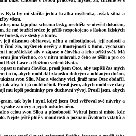
 nám blíže. Chceme s Tebou pracovat, myslet, žít, chceme se s
e. Byla by mi stačila jedna krátká myšlenka, avšak silná a
lužby všem.
rdce, ona tajuplná schrána lásky, nechtěla se otevřít dokořán,
že mé toužící srdce je příliš nespokojeno s láskou lidských
vé bolesti, své stesky a touhy.
, její úžasnou obětavost, něhu a
milostiplnost
, její radosti a
ých činů zla, myšlenek nevěry a lhostejnosti k Bohu, vycházím
 i nepřátelské síly v zápase o člověka a jeho příští svět. Má
rou jim všechno, co v nitru milovali, z čeho se těšili a pro co
roti Boží Lásce a Božímu vedení života.
opast u nohou člověka, prosil jsem Otce, aby uspíšil čas mých
l jsem i o to, abych mohl dát zkoušku dobrým a oddaným duším,
l ukázat svou Sílu, Moc a všechny věci, jimiž mne Otec obdařil,
 tak abych i já mohl učinit. Prosil jsem, abych mohl své dary
a dají mu lepší podmínky pro duchovní vývoj. Prosil jsem, abych
rogram, tak bylo i nyní, když jsem Otci svěřoval své návrhy a
 vysoké záměry a jejich uskutečnění.
le s celou svou Silou a působností. Vybral jsem si místo, kde
talo. Nejste ještě plně v moudrosti a poznání životních vztahů a