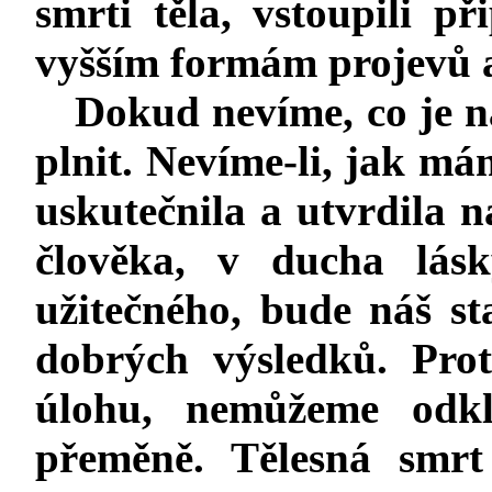
smrti těla, vstoupili p
vyšším formám projevů a
Dokud nevíme, co je 
plnit. Nevíme-li, jak m
uskutečnila a utvrdila 
člověka, v ducha lásk
užitečného, bude náš st
dobrých výsledků. Prot
úlohu, nemůžeme odkl
přeměně. Tělesná smrt