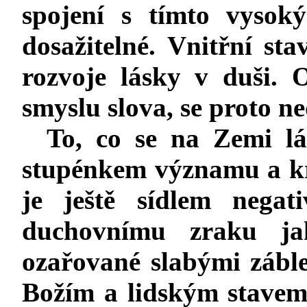
spojení s tímto vysok
dosažitelné. Vnitřní sta
rozvoje lásky v duši. 
smyslu slova, se proto n
To, co se na Zemi l
stupénkem významu a kr
je ještě sídlem negat
duchovnímu zraku j
ozařované slabými zábles
Božím a lidským stavem 