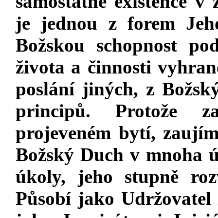
samostatné existence v z
je jednou z forem Jeho
Božskou schopnost po
života a činnosti vyhra
poslání jiných, z Božsk
principů. Protože z
projeveném bytí, zaujím
Božský Duch v mnoha úl
úkoly, jeho stupně ro
Působí jako Udržovatel ž