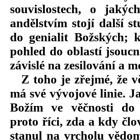
souvislostech, o jaký
andělstvím
stojí další st
do genialit Božských; k
pohled do oblastí jsoucn
závislé na zesilování a 
Z toho je zřejmé, že v
má své vývojové linie. J
Božím ve věčnosti do 
proto říci, zda a kdy čl
stanul na vrcholu vědo