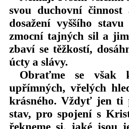
svou duchovní činnost 
dosažení vyššího stavu
zmocní tajných sil a jim
zbaví se těžkostí, dosá
úcty a slávy.
Obraťme se však k
upřímných, vřelých hl
krásného. Vždyť jen ti 
stav, pro spojení s Kri
řekneme si, jaké jsou j