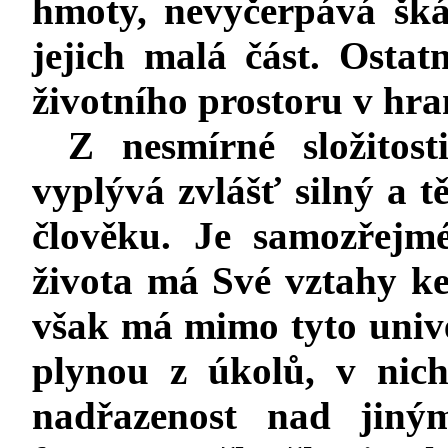
hmoty, nevyčerpává šká
jejich malá část. Ostat
životního prostoru v hra
Z nesmírné složitos
vyplývá zvlášť silný a 
člověku. Je samozřejm
života má Své vztahy k
však má mimo tyto univer
plynou z úkolů, v nic
nadřazenost nad jiným