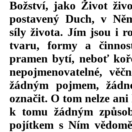
Božství, jako Život živo
postavený Duch, v Něm
síly života. Jím jsou i 
tvaru, formy a činnos
pramen bytí, neboť ko
nepojmenovatelné, věč
žádným pojmem, žádno
označit. O tom nelze ani 
k tomu žádným způsob
pojítkem s Ním vědomě 