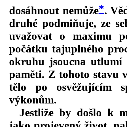
*
dosáhnout nemůže
. Vě
druhé podmiňuje, ze seb
uvažovat o maximu po
počátku tajuplného proc
okruhu jsoucna utlumí 
paměti. Z tohoto stavu 
tělo po osvěžujícím 
výkonům.
Jestliže by došlo k 
jako projevený život, pa