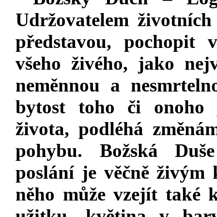
Udržovatelem životních e
představou, pochopit 
všeho živého, jako nej
neměnnou a nesmrtelno
bytost toho či onoho 
života, podléhá změná
pohybu. Božská Duš
poslání je věčně živým 
něho může vzejít také 
užitku, květina v bar