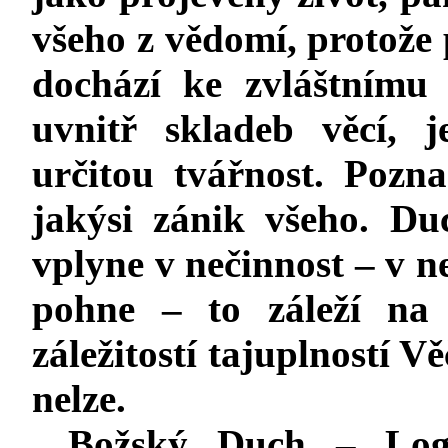
všeho z vědomí, protože
dochází ke zvláštnímu 
uvnitř skladeb věcí, j
určitou tvářnost. Pozna
jakýsi zánik všeho. Du
vplyne v nečinnost – v n
pohne – to záleží na 
záležitostí tajuplností V
nelze.
Božský Duch – Log