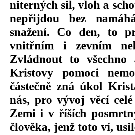
niterných sil, vloh a sc
nepřijdou bez namáhán
snažení. Co den, to p
vnitřním i zevním nek
Zvládnout to všechno 
Kristovy pomoci nemo
částečně zná úkol Krist
nás, pro vývoj věcí celé
Zemi i v říších posmrt
člověka, jenž toto ví, us