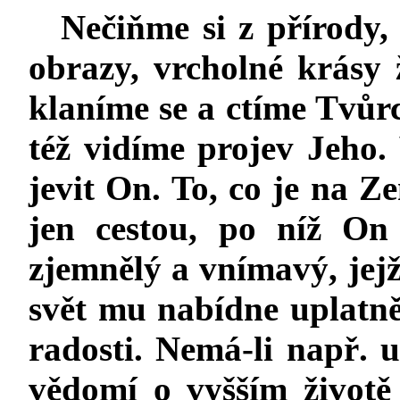
Nečiňme si z přírody
obrazy, vrcholné krásy 
klaníme se a ctíme Tvůrc
též vidíme projev Jeho
jevit On. To, co je na Z
jen cestou, po níž On
zjemnělý a vnímavý, jejž
svět mu nabídne uplatně
radosti. Nemá-li např. 
vědomí o vyšším životě