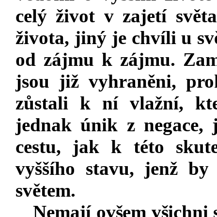
celý život v zajetí svě
života, jiný je chvíli u s
od zájmu k zájmu. Zamě
jsou již vyhraněni, pr
zůstali k ní vlažní, k
jednak únik z negace, j
cestu, jak k této skut
vyššího stavu, jenž b
světem.
Nemají ovšem všichni s