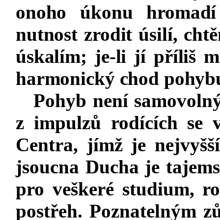
onoho úkonu hromadí u
nutnost zrodit úsilí, cht
úskalím; je-li jí příliš 
harmonický chod pohybu
Pohyb není samovolný
z impulzů rodících se 
Centra, jímž je nejvyš
jsoucna Ducha je tajem
pro veškeré studium, ro
postřeh. Poznatelným z