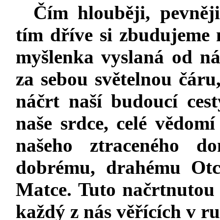
Čím hlouběji, pevněj
tím dříve si zbudujeme
myšlenka vyslaná od ná
za sebou světelnou čáru,
náčrt naší budoucí cest
naše srdce, celé vědomí 
našeho ztraceného 
dobrému, drahému Otci
Matce. Tuto načrtnutou 
každý z nás věřících v r