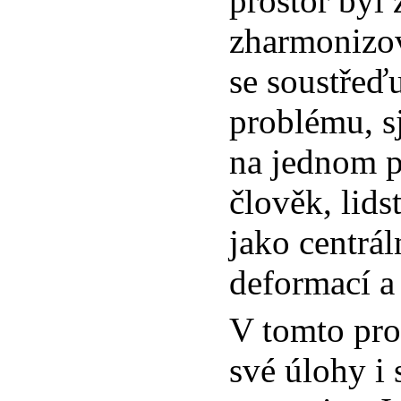
prostor byl 
zharmonizov
se soustřeď
problému, s
na jednom 
člověk, lid
jako centrál
deformací a 
V tomto pr
své úlohy i