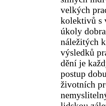
velkých pra
kolektivů s
úkoly dobra
náležitých 
výsledků pr
dění je každ
postup dob
životních p
nemyslitelný
lidskou zále