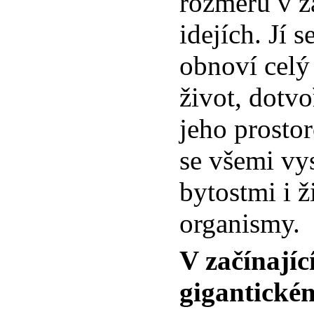
rozměrů v z
idejích. Jí 
obnoví cel
život, dotvo
jeho prosto
se všemi vy
bytostmi i 
organismy.
V začínají
gigantickém