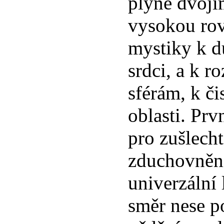
plyne dvoj
vysokou ro
mystiky k 
srdci, a k 
sférám, k či
oblasti. Prv
pro zušlecht
zduchovnění
univerzální
směr nese p