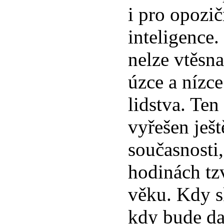
i pro opozič
inteligence.
nelze vtěsn
úzce a nízc
lidstva. Ten
vyřešen ješt
současnosti
hodinách tzv
věku. Kdy s
kdy bude d