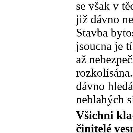
se však v t
již dávno n
Stavba byto
jsoucna je t
až nebezpeč
rozkolísána.
dávno hledá
neblahých si
Všichni kla
činitelé ve