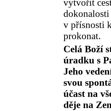
vytvořit ces
dokonalosti 
v přísnosti 
prokonat.
Celá Boží s
úradku s P
Jeho vedení
svou spont
účast na vš
děje na Zem