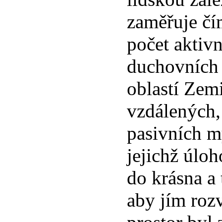
zaměřuje čím
počet aktiv
duchovních 
oblastí Zemi
vzdálených,
pasivních my
jejichž úloh
do krásna a 
aby jím roz