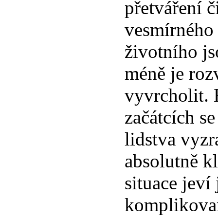
přetváření č
vesmírného
životního j
méně je rozv
vyvrcholit.
začátcích se
lidstva vyzr
absolutně k
situace jeví
komplikovan