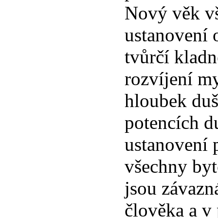
Nový věk v
ustanovení 
tvůrčí kladn
rozvíjení m
hloubek du
potencích d
ustanovení p
všechny byto
jsou závazná
člověka a v 