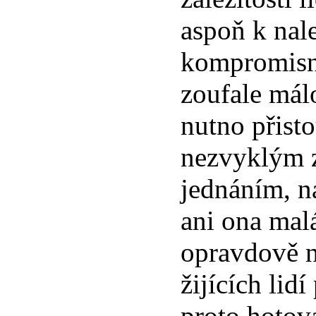
aspoň k nal
kompromisní
zoufale málo
nutno přist
nezvyklým 
jednáním, n
ani ona mal
opravdově 
žijících lidí
proto hotov