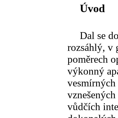
Úvod
Dal se d
rozsáhlý, v
poměrech op
výkonný ap
vesmírných 
vznešených 
vůdčích inte