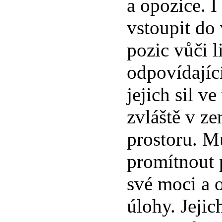
a opozice. 
vstoupit do
pozic vůči l
odpovídajíc
jejich sil v
zvláště v z
prostoru. M
promítnout 
své moci a 
úlohy. Jejic