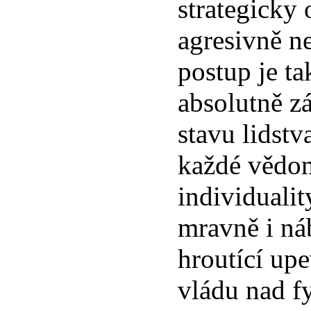
strategicky 
agresivně n
postup je ta
absolutně zá
stavu lidstv
každé vědo
individualit
mravně i ná
hroutící upe
vládu nad f