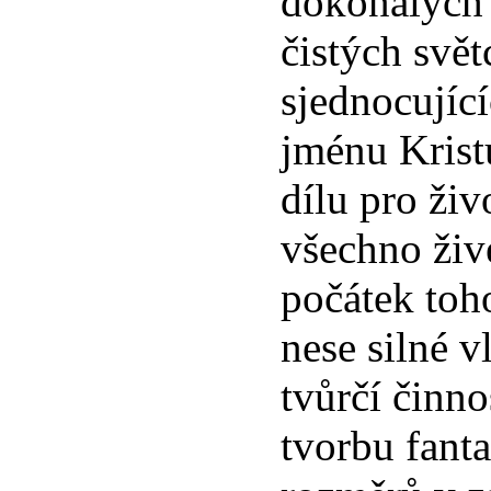
dokonalých 
čistých svět
sjednocující
jménu Kris
dílu pro živ
všechno živ
počátek toh
nese silné 
tvůrčí činno
tvorbu fant