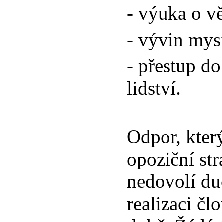
- výuka o v
- vývin myst
- přestup d
lidství.
Odpor, kter
opoziční st
nedovolí d
realizaci čl