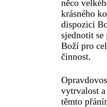
něco velkéh
krásného kon
dispozici B
sjednotit se 
Boží pro cel
činnost.
Opravdovost
vytrvalost a
těmto přání