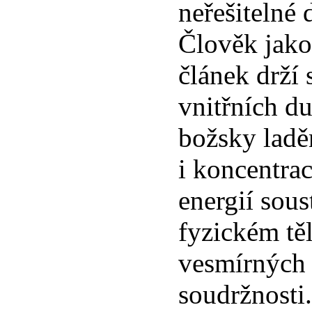
neřešitelné 
Člověk jako
článek drží 
vnitřních d
božsky ladě
i koncentra
energií sou
fyzickém těl
vesmírných 
soudržnosti