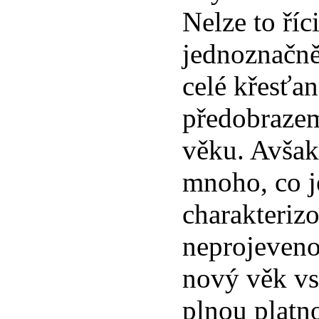
Nelze to říc
jednoznačně
celé křesťa
předobraze
věku. Avšak
mnoho, co j
charakterizo
neprojeven
nový věk vs
plnou platno