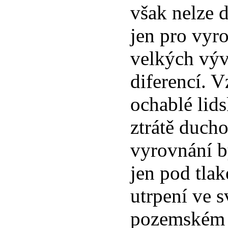
však nelze d
jen pro vyr
velkých vý
diferencí. 
ochablé lids
ztrátě duch
vyrovnání 
jen pod tla
utrpení ve s
pozemském 