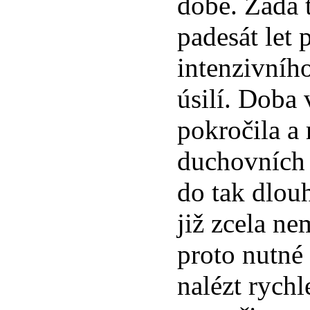
době. Žádá 
padesát let 
intenzivníh
úsilí. Doba 
pokročila a 
duchovních 
do tak dlou
již zcela ne
proto nutné 
nalézt rychl