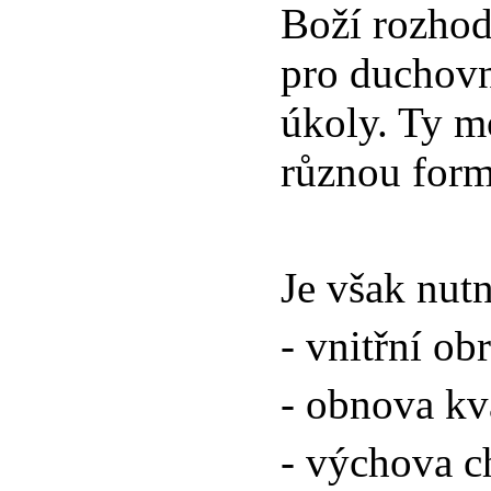
Boží rozhod
pro duchovn
úkoly. Ty m
různou form
Je však nutn
- vnitřní ob
- obnova kv
- výchova c