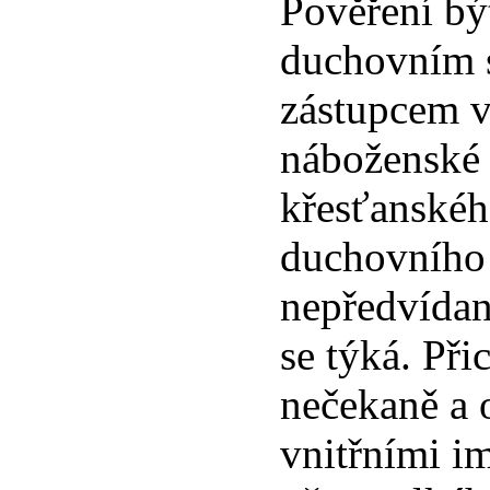
Pověření bý
duchovním 
zástupcem 
náboženské 
křesťanské
duchovního 
nepředvídan
se týká. Při
nečekaně a 
vnitřními i