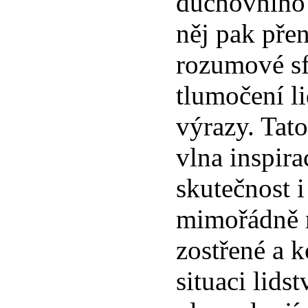
duchovního
něj pak pře
rozumové sf
tlumočení l
výrazy. Tat
vlna inspira
skutečnost i
mimořádně 
zostřené a 
situaci lids