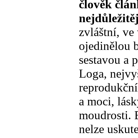
člověk člá
nejdůležit
zvláštní, ve
ojedinělou 
sestavou a 
Loga, nejvyš
reprodukční
a moci, lásk
moudrosti. 
nelze uskute