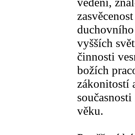
vědění, znal
zasvěcenost
duchovního 
vyšších svět
činnosti ve
božích prac
zákonitostí 
současnosti
věku.