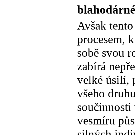
blahodárné 
Avšak tento 
procesem, k
sobě svou r
zabírá nepře
velké úsilí,
všeho druhu
součinnosti
vesmíru půs
silných indi