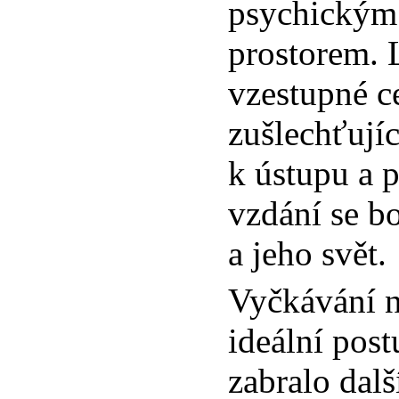
psychickým
prostorem. 
vzestupné ce
zušlechťujíc
k ústupu a p
vzdání se b
a jeho svět.
Vyčkávání n
ideální pos
zabralo dalš