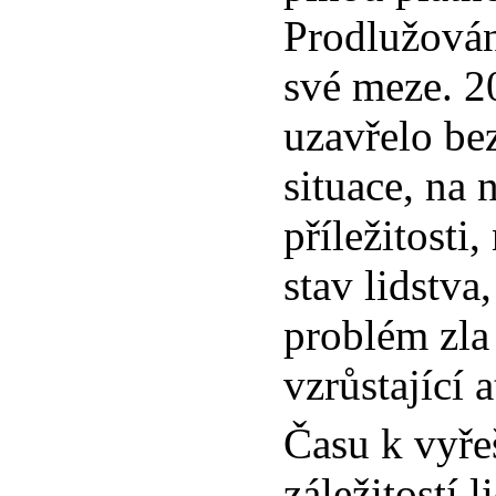
Prodlužová
své meze. 20.
uzavřelo be
situace, na 
příležitosti
stav lidstva
problém zla 
vzrůstající 
Času k vyře
záležitostí 