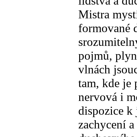
lidstva a d
Mistra myst
formované 
srozumiteln
pojmů, plyn
vlnách jsou
tam, kde je 
nervová i 
dispozice k 
zachycení a 