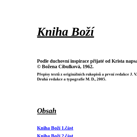
Kniha Boží
Podle duchovní inspirace přijaté od Krista naps
© Božena Cibulková, 1962.
Přepisy textů z originálních rukopisů a první redakce J. V
Druhá redakce a typografie M. D., 2005.
Obsah
Kniha Boží 1.část
Kniha Boží 2.část